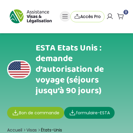
0
Accès Pro
ESTA Etats Unis :
demande
d’autorisation de
voyage (séjours
jusqu’à 90 jours)
Bon de commande
formulaire-ESTA
Accueil
Visas
États-Unis