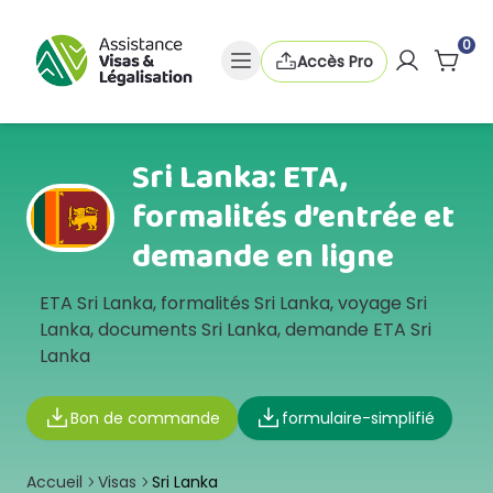
0
Accès Pro
Sri Lanka: ETA,
formalités d’entrée et
demande en ligne
ETA Sri Lanka, formalités Sri Lanka, voyage Sri
Lanka, documents Sri Lanka, demande ETA Sri
Lanka
Bon de commande
formulaire-simplifié
Accueil
Visas
Sri Lanka